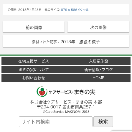
公開日:
2018年4月23日
｜元のサイズ:
879 × 586ピクセル
前の画像
次の画像
2013年 施設の様子
添付された記事：
在宅支援サービス
入居系施設
まきの実について
新着情報･ブログ
お問い合わせ
HOME
株式会社ケアサービス・まきの実 本部
〒
294-0017
館山市
南条287-1
©Care Service MAKINOMI 2018
サ
イ
ト
内