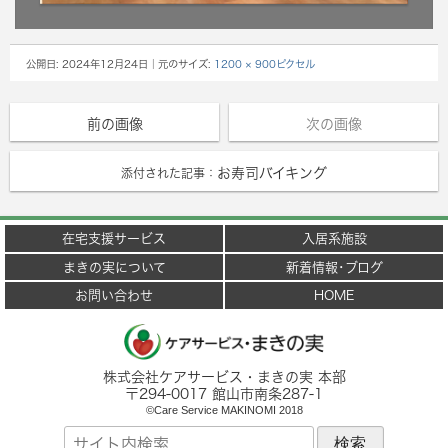
公開日:
2024年12月24日
｜元のサイズ:
1200 × 900ピクセル
前の画像
次の画像
お寿司バイキング
添付された記事：
在宅支援サービス
入居系施設
まきの実について
新着情報･ブログ
お問い合わせ
HOME
株式会社ケアサービス・まきの実 本部
〒
294-0017
館山市
南条287-1
©Care Service MAKINOMI 2018
サ
イ