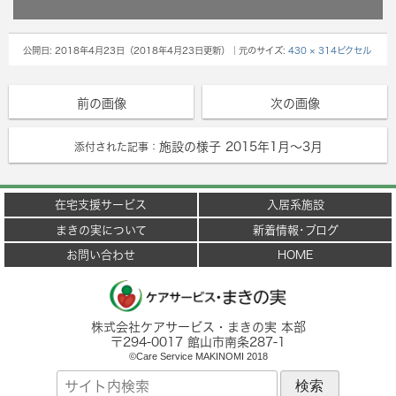
公開日:
2018年4月23日
（
2018年4月23日
更新）
｜元のサイズ:
430 × 314ピクセル
前の画像
次の画像
施設の様子 2015年1月～3月
添付された記事：
在宅支援サービス
入居系施設
まきの実について
新着情報･ブログ
お問い合わせ
HOME
株式会社ケアサービス・まきの実 本部
〒
294-0017
館山市
南条287-1
©Care Service MAKINOMI 2018
サ
イ