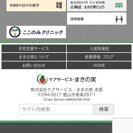
在宅支援サービス
入居系施設
まきの実について
新着情報･ブログ
お問い合わせ
HOME
株式会社ケアサービス・まきの実 本部
〒
294-0017
館山市
南条287-1
©Care Service MAKINOMI 2018
サ
イ
ト
内
検
索