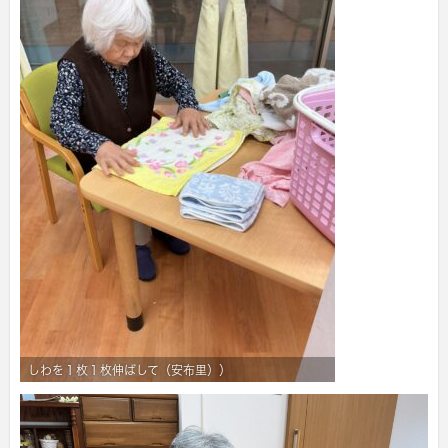
しわを１枚１枚伸ばして（安布里））