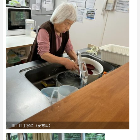
1皿１皿丁寧に（安布里）