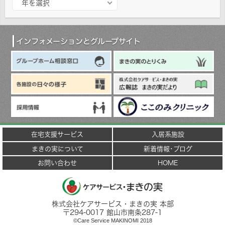
年を選択
ー
カ
イ
ブ
インフォメーションとグループサイト
在宅支援サービス
入居系施設
まきの実について
新着情報･ブログ
お問い合わせ
HOME
株式会社ケアサービス・まきの実 本部
〒
294-0017
館山市
南条287-1
©Care Service MAKINOMI 2018