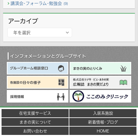
講演会･フォーラム･勉強会
(9)
アーカイブ
ア
年を選択
ー
カ
イ
ブ
インフォメーションとグループサイト
在宅支援サービス
入居系施設
まきの実について
新着情報･ブログ
お問い合わせ
HOME