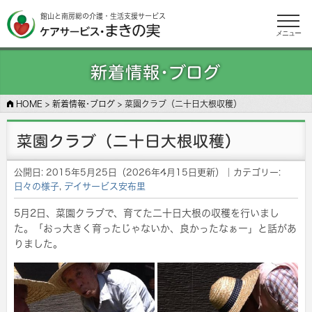
館山と南房総の介護・生活支援サービス
メニュー
新着情報･ブログ
HOME
>
新着情報･ブログ
>
菜園クラブ（二十日大根収穫）
菜園クラブ（二十日大根収穫）
公開日:
2015年5月25日
（
2026年4月15日
更新）
｜カテゴリー:
日々の様子
,
デイサービス安布里
5月2日、菜園クラブで、育てた二十日大根の収穫を行いまし
た。「おっ大きく育ったじゃないか、良かったなぁー」と話があ
りました。