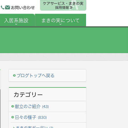
ケアサービス・まきの実
お問い合わせ
採用情報
入居系施設
まきの実について
ブログトップへ戻る
カテゴリー
献立のご紹介
(43)
日々の様子
(830)
まきの実ガーデン