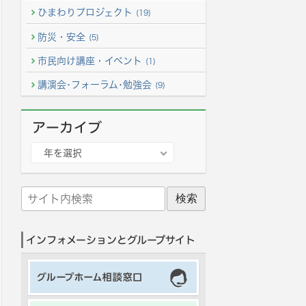
ひまわりプロジェクト
(19)
防災・安全
(5)
市民向け講座・イベント
(1)
講演会･フォーラム･勉強会
(9)
アーカイブ
ア
年を選択
ー
カ
サ
イ
イ
ブ
ト
インフォメーションとグループサイト
内
検
索