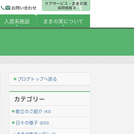
ケアサービス・まきの実
お問い合わせ
採用情報
入居系施設
まきの実について
ブログトップへ戻る
カテゴリー
献立のご紹介
(43)
日々の様子
(830)
まきの実ガーデン