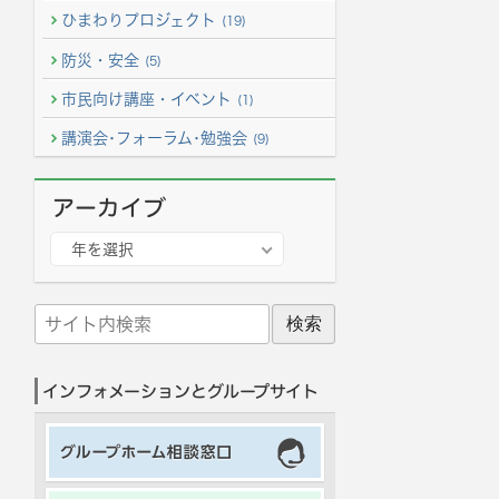
ひまわりプロジェクト
(19)
防災・安全
(5)
市民向け講座・イベント
(1)
講演会･フォーラム･勉強会
(9)
アーカイブ
ア
年を選択
ー
カ
サ
イ
イ
ブ
ト
インフォメーションとグループサイト
内
検
索