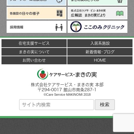
在宅支援サービス
入居系施設
まきの実について
新着情報･ブログ
お問い合わせ
HOME
株式会社ケアサービス・まきの実 本部
〒
294-0017
館山市
南条287-1
©Care Service MAKINOMI 2018
サ
イ
ト
内
検
索