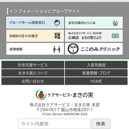
イ
ブ
インフォメーションとグループサイト
在宅支援サービス
入居系施設
まきの実について
新着情報･ブログ
お問い合わせ
HOME
株式会社ケアサービス・まきの実 本部
〒
294-0017
館山市
南条287-1
©Care Service MAKINOMI 2018
サ
イ
ト