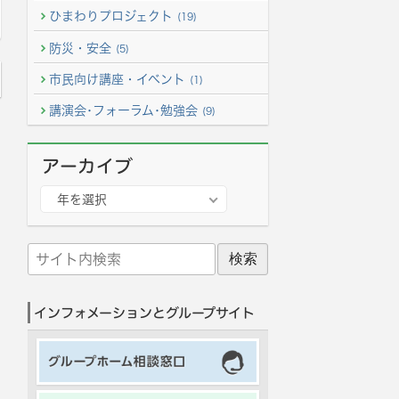
ひまわりプロジェクト
(19)
防災・安全
(5)
市民向け講座・イベント
(1)
講演会･フォーラム･勉強会
(9)
アーカイブ
ア
年を選択
ー
カ
サ
イ
イ
ブ
ト
インフォメーションとグループサイト
内
検
索