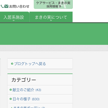
ケアサービス・まきの実
お問い合わせ
採用情報
入居系施設
まきの実について
ブログトップへ戻る
カテゴリー
献立のご紹介
(43)
日々の様子
(830)
まきの実ガーデン