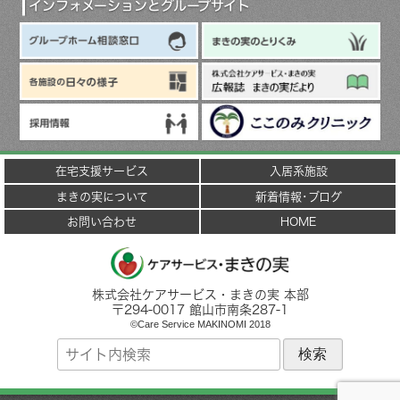
ブ
インフォメーションとグループサイト
在宅支援サービス
入居系施設
まきの実について
新着情報･ブログ
お問い合わせ
HOME
株式会社ケアサービス・まきの実 本部
〒
294-0017
館山市
南条287-1
©Care Service MAKINOMI 2018
サ
イ
ト
内
検