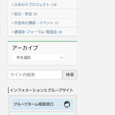
ひまわりプロジェクト
(19)
防災・安全
(5)
市民向け講座・イベント
(1)
講演会･フォーラム･勉強会
(9)
アーカイブ
ア
年を選択
ー
カ
サ
イ
イ
ブ
ト
インフォメーションとグループサイト
内
検
索