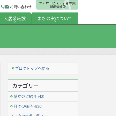
ケアサービス・まきの実
お問い合わせ
採用情報
入居系施設
まきの実について
ブログトップへ戻る
カテゴリー
献立のご紹介
(43)
日々の様子
(830)
まきの実ガーデン