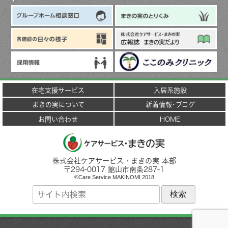
在宅支援サービス
入居系施設
まきの実について
新着情報･ブログ
お問い合わせ
HOME
株式会社ケアサービス・まきの実 本部
〒
294-0017
館山市
南条287-1
©Care Service MAKINOMI 2018
サ
イ
ト
内
検
索