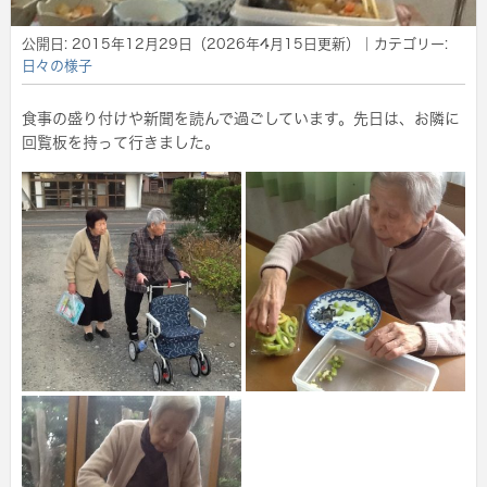
公開日:
2015年12月29日
（
2026年4月15日
更新）
｜カテゴリー:
日々の様子
食事の盛り付けや新聞を読んで過ごしています。先日は、お隣に
回覧板を持って行きました。