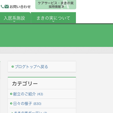
ケアサービス・まきの実
お問い合わせ
採用情報
入居系施設
まきの実について
ブログトップへ戻る
カテゴリー
献立のご紹介
(43)
日々の様子
(830)
まきの実ガーデン