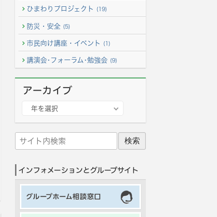
ひまわりプロジェクト
(19)
防災・安全
(5)
市民向け講座・イベント
(1)
講演会･フォーラム･勉強会
(9)
アーカイブ
ア
年を選択
ー
カ
サ
イ
イ
ブ
ト
インフォメーションとグループサイト
内
検
索