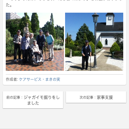
た。
作成者:
ケアサービス・まきの実
ジャガイモ掘りをし
家事支援
前の記事：
次の記事：
ました