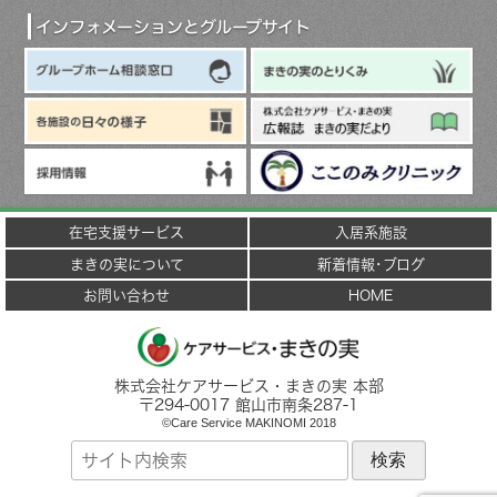
イ
ブ
インフォメーションとグループサイト
在宅支援サービス
入居系施設
まきの実について
新着情報･ブログ
お問い合わせ
HOME
株式会社ケアサービス・まきの実 本部
〒
294-0017
館山市
南条287-1
©Care Service MAKINOMI 2018
サ
イ
ト
内