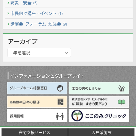
防災・安全
(5)
市民向け講座・イベント
(1)
講演会･フォーラム･勉強会
(9)
アーカイブ
ア
年を選択
ー
カ
イ
ブ
インフォメーションとグループサイト
在宅支援サービス
入居系施設