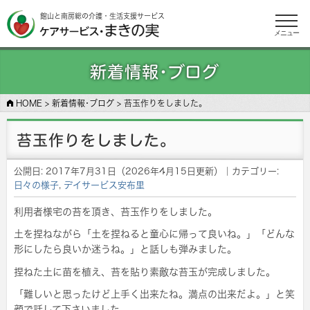
館山と南房総の介護・生活支援サービス
メニュー
新着情報･ブログ
HOME
>
新着情報･ブログ
>
苔玉作りをしました。
苔玉作りをしました。
公開日:
2017年7月31日
（
2026年4月15日
更新）
｜カテゴリー:
日々の様子
,
デイサービス安布里
利用者様宅の苔を頂き、苔玉作りをしました。
土を捏ねながら「土を捏ねると童心に帰って良いね。」「どんな
形にしたら良いか迷うね。」と話しも弾みました。
捏ねた土に苗を植え、苔を貼り素敵な苔玉が完成しました。
「難しいと思ったけど上手く出来たね。満点の出来だよ。」と笑
顔で話して下さいました。