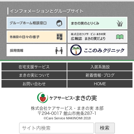
イ
ブ
インフォメーションとグループサイト
在宅支援サービス
入居系施設
まきの実について
新着情報･ブログ
お問い合わせ
HOME
株式会社ケアサービス・まきの実 本部
〒
294-0017
館山市
南条287-1
©Care Service MAKINOMI 2018
サ
イ
ト