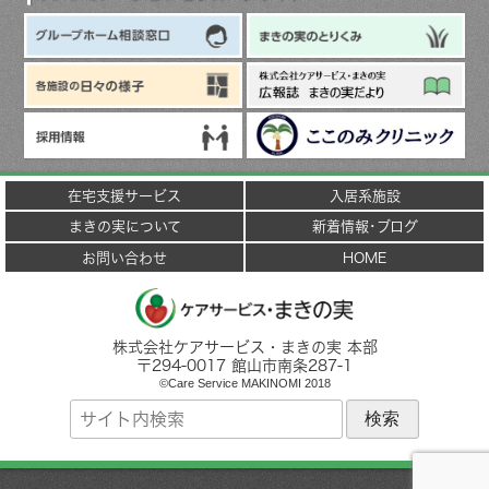
在宅支援サービス
入居系施設
まきの実について
新着情報･ブログ
お問い合わせ
HOME
株式会社ケアサービス・まきの実 本部
〒
294-0017
館山市
南条287-1
©Care Service MAKINOMI 2018
サ
イ
ト
内
検
索