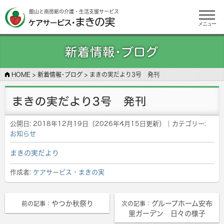
館山と南房総の介護・生活支援サービス
メニュー
新着情報･ブログ
HOME
>
新着情報･ブログ
>
まきの実だより3号 発刊
まきの実だより3号 発刊
公開日:
2018年12月19日
（
2026年4月15日
更新）
｜カテゴリー:
お知らせ
まきの実だより
作成者:
ケアサービス・まきの実
やつか秋祭り
グループホーム安布
前の記事：
次の記事：
里ガーデン 日々の様子