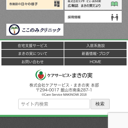
在宅支援サービス
入居系施設
まきの実について
新着情報･ブログ
お問い合わせ
HOME
株式会社ケアサービス・まきの実 本部
〒
294-0017
館山市
南条287-1
©Care Service MAKINOMI 2018
サ
イ
ト
内
検
索