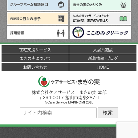
在宅支援サービス
入居系施設
まきの実について
新着情報･ブログ
お問い合わせ
HOME
株式会社ケアサービス・まきの実 本部
〒
294-0017
館山市
南条287-1
©Care Service MAKINOMI 2018
サ
イ
ト
内
検
索