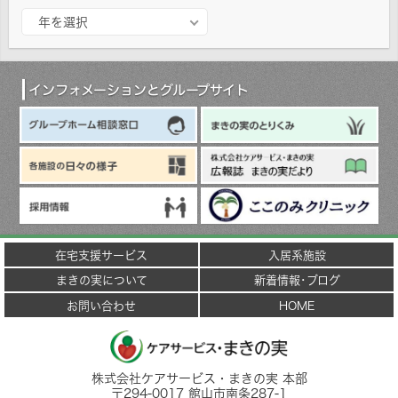
ア
年を選択
ー
カ
イ
ブ
インフォメーションとグループサイト
在宅支援サービス
入居系施設
まきの実について
新着情報･ブログ
お問い合わせ
HOME
株式会社ケアサービス・まきの実 本部
〒
294-0017
館山市
南条287-1