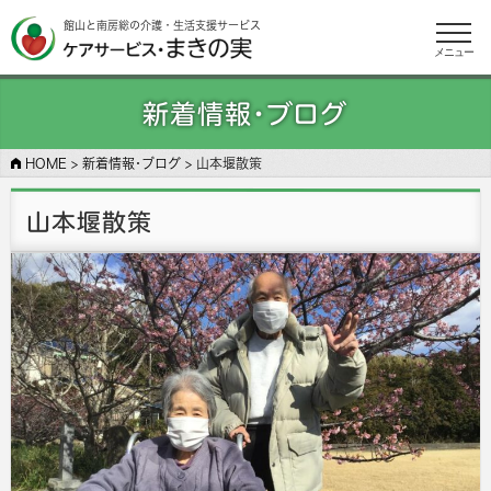
館山と南房総の介護・生活支援サービス
メニュー
新着情報･ブログ
HOME
>
新着情報･ブログ
>
山本堰散策
山本堰散策