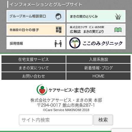
ブ
インフォメーションとグループサイト
在宅支援サービス
入居系施設
まきの実について
新着情報･ブログ
お問い合わせ
HOME
株式会社ケアサービス・まきの実 本部
〒
294-0017
館山市
南条287-1
©Care Service MAKINOMI 2018
サ
イ
ト
内
検