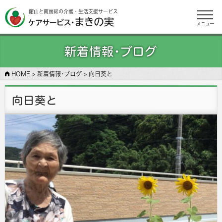
館山と南房総の介護・生活支援サービス
メニュー
新着情報･ブログ
HOME
>
新着情報･ブログ
>
向日葵と
向日葵と