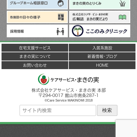
在宅支援サービス
入居系施設
まきの実について
新着情報･ブログ
お問い合わせ
HOME
株式会社ケアサービス・まきの実 本部
〒
294-0017
館山市
南条287-1
©Care Service MAKINOMI 2018
サ
イ
ト
内
検
索