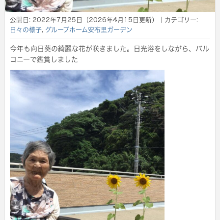
公開日:
2022年7月25日
（
2026年4月15日
更新）
｜カテゴリー:
日々の様子
,
グループホーム安布里ガーデン
今年も向日葵の綺麗な花が咲きました。日光浴をしながら、バル
コニーで鑑賞しました