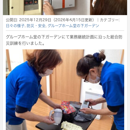
公開日:
2025年12月29日
（
2026年4月15日
更新）
｜カテゴリー:
日々の様子
,
防災・安全
,
グループホーム堂の下ガーデン
グループホーム堂の下ガーデンにて業務継続計画に沿った総合防
災訓練を行いました。