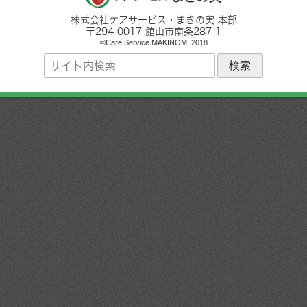
株式会社ケアサービス・まきの実 本部
〒
294-0017
館山市
南条287-1
©Care Service MAKINOMI 2018
サ
イ
ト
内
検
索