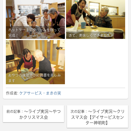
ホットケーキにクリームを飾って
完成！
さて、美味しくできました?
おやつの後は静かに読書を楽しみ
ます
作成者:
ケアサービス・まきの実
～ライブ実況～やつ
～ライブ実況～クリ
前の記事：
次の記事：
かクリスマス会
スマス会【デイサービスセン
ター神明町】