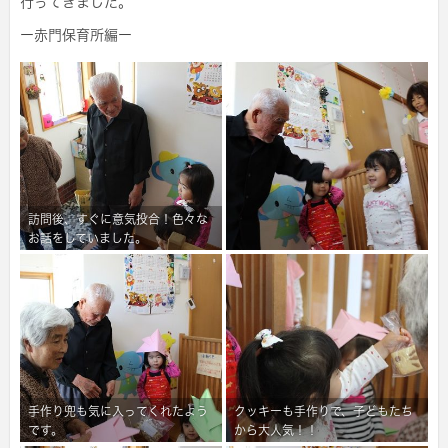
行ってきました。
ー赤門保育所編ー
訪問後、すぐに意気投合！色々な
お話をしていました。
手作り兜も気に入ってくれたよう
クッキーも手作りで、子どもたち
です。
から大人気！！