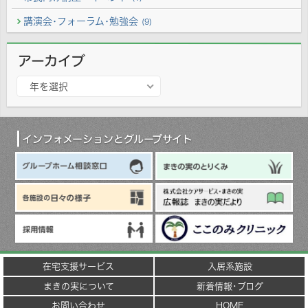
講演会･フォーラム･勉強会
(9)
アーカイブ
ア
年を選択
ー
カ
イ
ブ
インフォメーションとグループサイト
在宅支援サービス
入居系施設
まきの実について
新着情報･ブログ
お問い合わせ
HOME