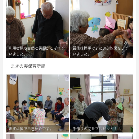
利用者様も自然と笑顔がこぼれて
最後は握手でまた遊ぶ約束をして
いました。
いました。
ーまきの実保育所編ー
まずは皆で自己紹介です。
手作りの兜をプレゼント！！