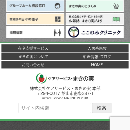
在宅支援サービス
入居系施設
まきの実について
新着情報･ブログ
お問い合わせ
HOME
株式会社ケアサービス・まきの実 本部
〒
294-0017
館山市
南条287-1
©Care Service MAKINOMI 2018
サ
イ
ト
内
検
索